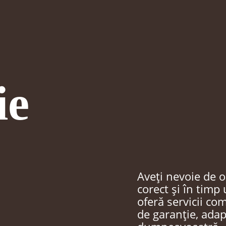
ie
Aveți nevoie de o
corect și în timp
oferă servicii co
de garanție, adapt