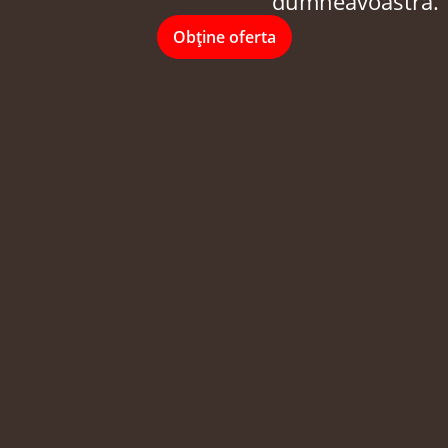
dumneavoastră.
Obține oferta