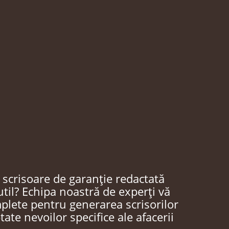
 scrisoare de garanție redactată
 util? Echipa noastră de experți vă
mplete pentru generarea scrisorilor
ate nevoilor specifice ale afacerii